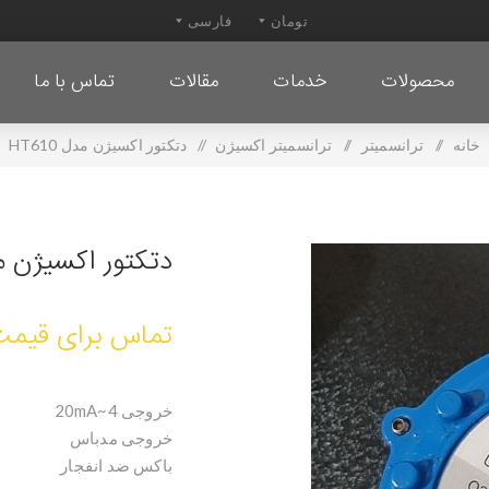
محصولات
خدمات
مقالات
تماس با ما
خانه
/
ترانسمیتر
/
ترانسمیتر اکسیژن
/
دتکتور اکسیژن مدل HT610
دتکتور اکسیژن مدل 
تماس برای قیمت
خروجی 4~20mA
خروجی مدباس
باکس ضد انفجار