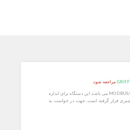
GRIFF
مراجعه شود.
و دارای خروجی آنالوگ 4~20mA و پورت سریال MODBUS/RTU-RS485 می باشد. این دستگاه برای اندازه
مشتری قرار گرفته است. جهت در خواست به