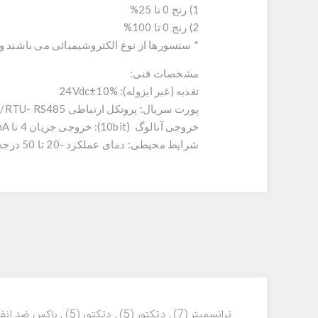
1) رنج 0 تا 25%
2) رنج 0 تا 100%
* سنسورها از نوع الکتروشیمیائی می باشند و طول عمر آنها در هوا 2 سال می باشد. دقت اندازه گیری سنس
مشخصات فنی:
تغذیه (غیر ایزوله): 24Vdc±10%
پورت سریال: پروتکل ارتباطی MODBUS/RTU- RS485 نرخ ارسال 2400~57600b/s پریتی None,Odd,Even
خروجی آنالوگ (10bit): خروجی جریان 4 تا 20mA، زمان پاسخ 100ms
شرایط محیطی: دمای عملکرد -20 تا 50 درجه سلسیوس، رطوبت 0 تا 95%
ترانسمیتر
(7)
,
دتکتور
(5)
,
دتکتور
(5)
,
باکس ضد انفج