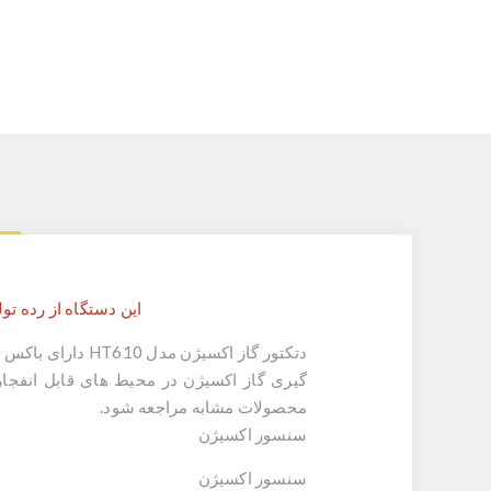
این دستگاه از رده تولید خارج 
دتکتور گاز اکسیژن
مدل HT610 دارای
باکس ض
گیری گاز اکسیژن در محیط های قابل انفجا
محصولات مشابه مراجعه شود.
سنسور اکسیژن
سنسور اکسیژن