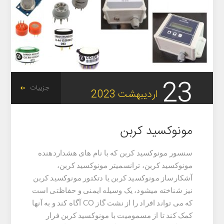
23
جزییات
اردیبهشت
2023
مونوکسید کربن
سنسور مونوکسید کربن که با نام های هشداردهنده
مونوکسید کربن، ترانسمیتر مونوکسید کربن،
آشکارساز مونوکسید کربن یا دتکتور مونوکسید کربن
نیز شناخته میشود، یک وسیله ایمنی و حفاظتی است
که می تواند افراد را از نشت گاز CO آگاه کند و به آنها
کمک کند تا از مسمومیت با مونوکسید کربن فرار