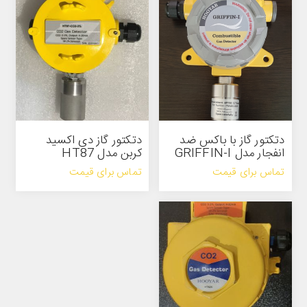
دتکتور گاز با باکس ضد
دتکتور گاز دی اکسید
انفجار مدل GRIFFIN-I
کربن مدل HT87
تماس برای قیمت
تماس برای قیمت